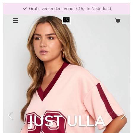
Ga
Gratis verzenden! Vanaf €15,- In Nederland
direct
naar
de
hoofdinhoud
JUST ULLA