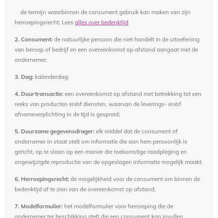
de termijn waarbinnen de consument gebruik kan maken van zijn
herroepingsrecht; Lees
alles over bedenktijd
2. Consument:
de natuurlijke persoon die niet handelt in de uitoefening
van beroep of bedrijf en een overeenkomst op afstand aangaat met de
ondernemer;
3. Dag:
kalenderdag;
4. Duurtransactie:
een overeenkomst op afstand met betrekking tot een
reeks van producten en/of diensten, waarvan de leverings- en/of
afnameverplichting in de tijd is gespreid;
5. Duurzame gegevensdrager:
elk middel dat de consument of
ondernemer in staat stelt om informatie die aan hem persoonlijk is
gericht, op te slaan op een manier die toekomstige raadpleging en
ongewijzigde reproductie van de opgeslagen informatie mogelijk maakt.
6. Herroepingsrecht
:
de mogelijkheid voor de consument om binnen de
bedenktijd af te zien van de overeenkomst op afstand;
7. Modelformulier:
het modelformulier voor herroeping die de
ondernemer ter beschikking stelt die een consument kan invullen