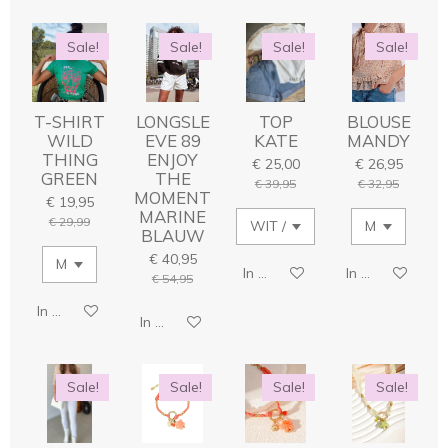
Sale!
Sale!
Sale!
Sale!
T-SHIRT
LONGSLE
TOP
BLOUSE
WILD
EVE 89
KATE
MANDY
THING
ENJOY
€ 25,00
€ 26,95
GREEN
THE
€ 39,95
€ 32,95
MOMENT
€ 19,95
MARINE
€ 29,99
BLAUW
€ 40,95
In winkelwagen
In winkelwage
€ 54,95
In winkelwagen
In winkelwagen
Sale!
Sale!
Sale!
Sale!