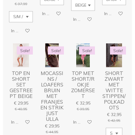
€ 37,99
In winkelwagen
In winkelwage
In winkelwagen
In winkelwagen
Sale!
Sale!
Sale!
Sale!
TOP EN
MOCASSI
TOP MET
SHORT
SHORT
NS /
SHORT/R
ZWART
SET
LOAFERS
OKJE
MET
GESTREE
BRUIN
ZOMERSE
WITTE
PT BEIGE
MET
T
STIPPEN/
FRANJES
POLKAD
€ 29,95
€ 32,95
EN STRIK
OTS
€ 40,95
€ 39,95
JUST
€ 32,95
ULLA
€ 42,95
In winkelwagen
In winkelwagen
€ 29,95
€ 44,95