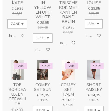
KATE
IN
TRISCHE
LOUISE
YELLOW
ROK MET
€ 29,95
€ 29,95
EN OFF
KANTEN
€ 49,95
€ 39,95
WHITE
RAND
BRUIN
€ 29,95
€ 29,95
€ 34,95
€ 39,95
In winkelwagen
In winkelwage
In winkelwagen
In winkelwagen
Sale!
Sale!
Sale!
Sale!
TOP
COMFY
COMFY
SHORT
BORDEA
SET SUN
SET
PAISLEY
UX EN
PALM
€ 29,95
€ 24,95
OFFWHI
€ 34,95
€ 39,95
€ 32,95
TE
€ 44,95
€ 27,99