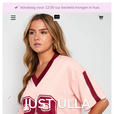
Ga
Vandaag voor 12:00 uur besteld morgen in huis.
direct
naar
de
hoofdinhoud
JUST ULLA