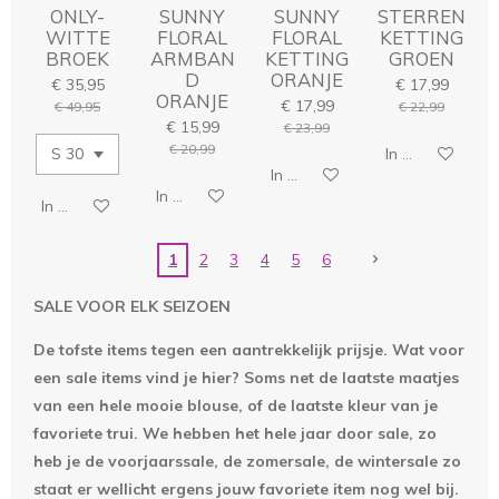
ONLY-
SUNNY
SUNNY
STERREN
WITTE
FLORAL
FLORAL
KETTING
BROEK
ARMBAN
KETTING
GROEN
D
ORANJE
€ 35,95
€ 17,99
ORANJE
€ 17,99
€ 49,95
€ 22,99
€ 15,99
€ 23,99
€ 20,99
In winkelwage
In winkelwagen
In winkelwagen
In winkelwagen
1
2
3
4
5
6
SALE VOOR ELK SEIZOEN
De tofste items tegen een aantrekkelijk prijsje. Wat voor
een sale items vind je hier? Soms net de laatste maatjes
van een hele mooie blouse, of de laatste kleur van je
favoriete trui. We hebben het hele jaar door sale, zo
heb je de voorjaarssale, de zomersale, de wintersale zo
staat er wellicht ergens jouw favoriete item nog wel bij.