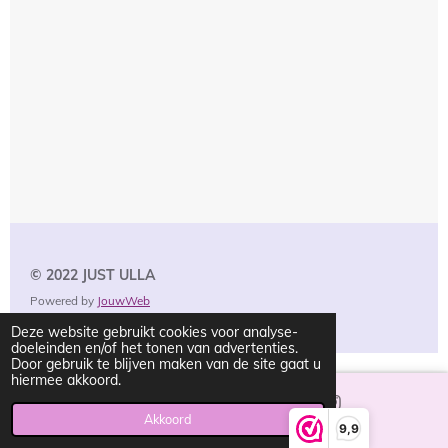
© 2022 JUST
ULLA
Powered by
JouwWeb
Deze website gebruikt cookies voor analyse-
doeleinden en/of het tonen van advertenties.
Door gebruik te blijven maken van de site gaat u
hiermee akkoord.
Akkoord
E-mailadres
Instagram
9,9