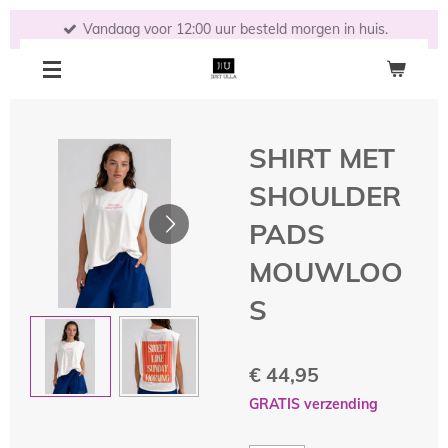
Ga
Vandaag voor 12:00 uur besteld morgen in huis.
direct
naar
de
hoofdinhoud
SHIRT MET
SHOULDER
PADS
MOUWLOO
S
€ 44,95
GRATIS verzending