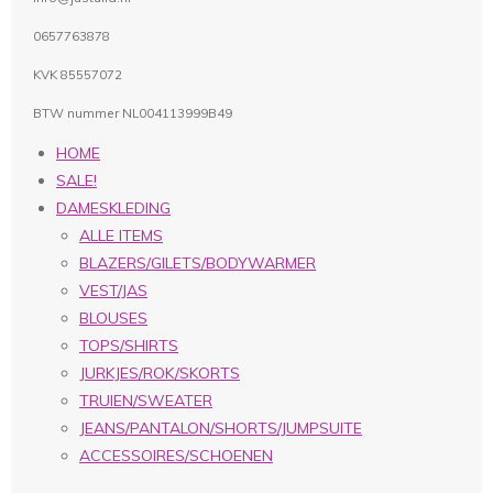
0657763878
KVK 85557072
BTW nummer NL004113999B49
HOME
SALE!
DAMESKLEDING
ALLE ITEMS
BLAZERS/GILETS/BODYWARMER
VEST/JAS
BLOUSES
TOPS/SHIRTS
JURKJES/ROK/SKORTS
TRUIEN/SWEATER
JEANS/PANTALON/SHORTS/JUMPSUITE
ACCESSOIRES/SCHOENEN