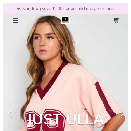
Ga
Vandaag voor 12:00 uur besteld morgen in huis.
direct
naar
de
hoofdinhoud
JUST ULLA