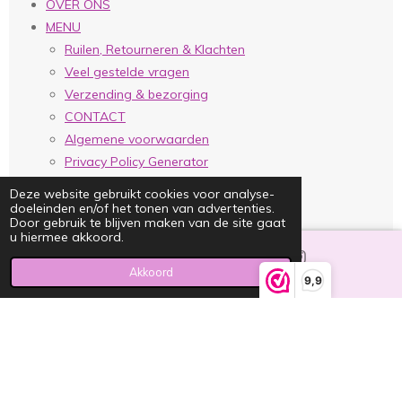
OVER ONS
MENU
Ruilen, Retourneren & Klachten
Veel gestelde vragen
Verzending & bezorging
CONTACT
Algemene voorwaarden
Privacy Policy Generator
Deze website gebruikt cookies voor analyse-
I
doeleinden en/of het tonen van advertenties.
n
Door gebruik te blijven maken van de site gaat
s
u hiermee akkoord.
t
a
Akkoord
E-mailadres
Instagram
g
9,9
r
© 2022 JUST
ULLA
a
m
Powered by
JouwWeb