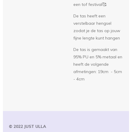
een tof festival🥰
De tas heeft een
verstelbaar hengsel
zodat je de tas op jouw
fijne lengte kunt hangen
De tas is gemaakt van
95% PU en 5% metaal en
heeft de volgende
afmetingen: 19cm - 5cm
- 4cm
© 2022 JUST
ULLA