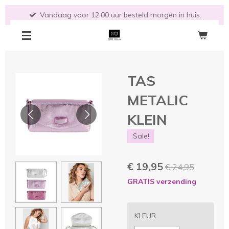
Ga
Vandaag voor 12:00 uur besteld morgen in huis.
direct
naar
de
hoofdinhoud
TAS
METALIC
KLEIN
Sale!
€ 19,95
€ 24,95
GRATIS verzending
KLEUR