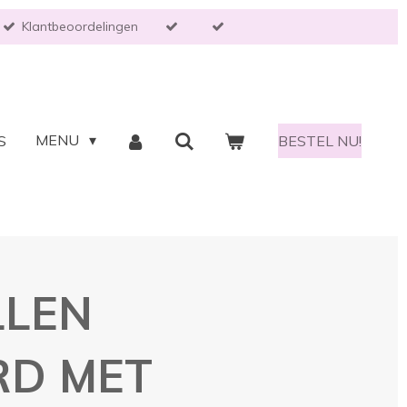
Klantbeoordelingen
MENU
S
BESTEL NU!
LLEN
RD MET