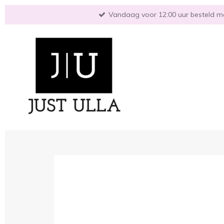
Ga
Vandaag voor 12:00 uur besteld mo
direct
naar
de
hoofdinhoud