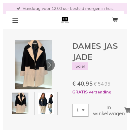
Ga
Vandaag voor 12:00 uur besteld morgen in huis.
direct
naar
de
hoofdinhoud
DAMES JAS
JADE
Sale!
€ 40,95
€ 54,95
GRATIS verzending
In
winkelwagen