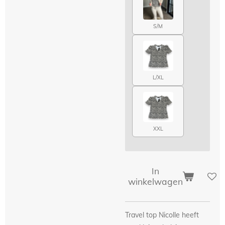
S/M
L/XL
XXL
In
winkelwagen
Travel top Nicolle heeft