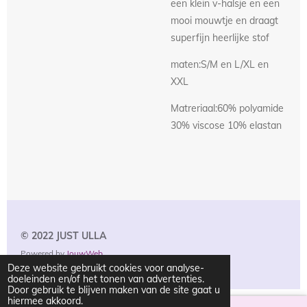
een klein v-halsje en een
mooi mouwtje en draagt
superfijn heerlijke stof
maten:S/M en L/XL en
XXL
Matreriaal:60% polyamide
30% viscose 10% elastan
© 2022 JUST
ULLA
Powered by
JouwWeb
Deze website gebruikt cookies voor analyse-
doeleinden en/of het tonen van advertenties.
Door gebruik te blijven maken van de site gaat u
hiermee akkoord.