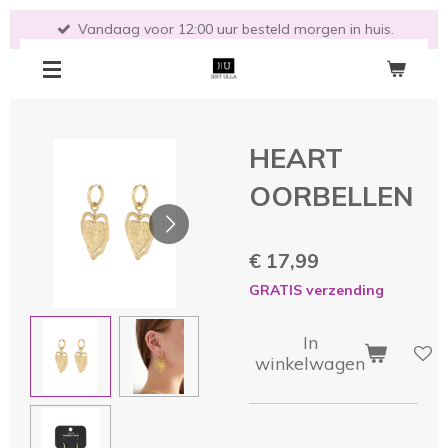
Ga
Vandaag voor 12:00 uur besteld morgen in huis.
direct
naar
de
hoofdinhoud
HEART
OORBELLEN
€ 17,99
GRATIS verzending
In
winkelwagen