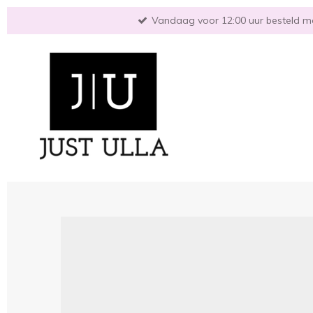
Ga
Vandaag voor 12:00 uur besteld mo
direct
naar
de
hoofdinhoud