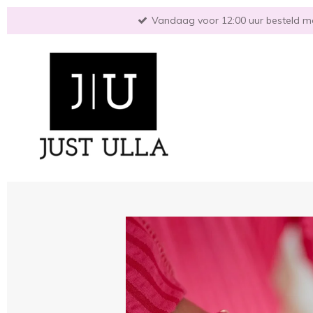
Ga
Vandaag voor 12:00 uur besteld mo
direct
naar
de
hoofdinhoud