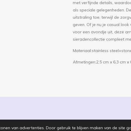
met verfijnde details, waardo
als speciale gelegenheden. D
uitstraling toe, terwijl de zo
geven. Of je nu je casual look w
voor een avondje uit, deze arm
sieradencollectie compleet met
Materiaal:stainless steel+ston
Afmetingen:2,5 cm x 6,3 cm x
tonen van advertenties. Door gebruik te blijven maken van de site g