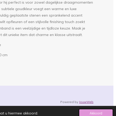
or hij perfect is voor zowel dagelijkse draagmomenten
e subtiele goudkleur voegt een warme en luxe
rgvuldig geplaatste stenen een sprankelend accent
ilt opfleuren of een stijlvolle finishing touch zoekt
band is een veelzijdige en tijdloze keuze. Maak je
 dit unieke item dat charme en klasse uitstraalt.
e
 0 cm
Powered by
JouwWeb
aat u hiermee akkoord.
Akkoord