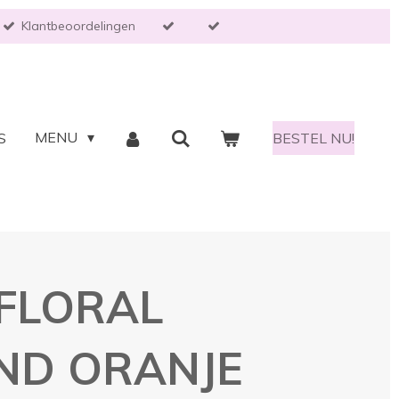
Klantbeoordelingen
MENU
S
BESTEL NU!
FLORAL
ND ORANJE