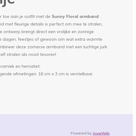
r toe aan je outfit met de
Sunny Floral armband
.
 met fleurige details is perfect om mee te stralen,
ke ontwerp brengt direct een vrolijke en zonnige
nige dagen, feestjes of gewoon om wat extra warmte
ombineer deze zomerse armband met een luchtige jurk
elf stralen als nooit tevoren!
keramiek en hematiet;
gende afmetingen: 16 cm x 3 cm is verstelbaar
Powered by
JouwWeb