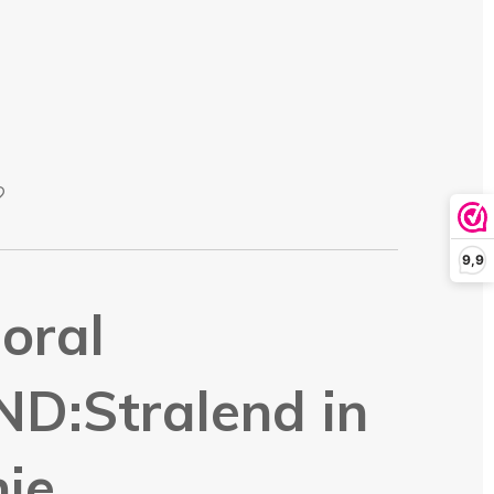
9,9
oral
:Stralend in
nje