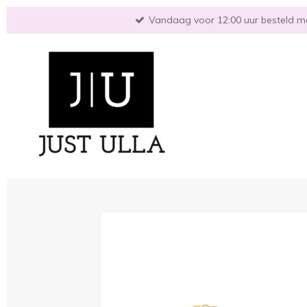
Ga
Vandaag voor 12:00 uur besteld mo
direct
naar
de
hoofdinhoud