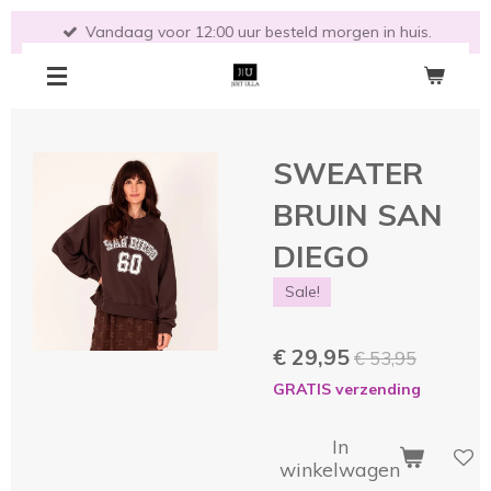
Ga
Vandaag voor 12:00 uur besteld morgen in huis.
direct
naar
de
hoofdinhoud
SWEATER
BRUIN SAN
DIEGO
Sale!
€ 29,95
€ 53,95
GRATIS verzending
In
winkelwagen