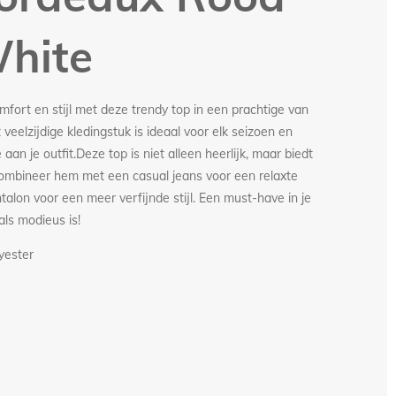
White
fort en stijl met deze trendy top in een prachtige van
 veelzijdige kledingstuk is ideaal voor elk seizoen en
aan je outfit.Deze top is niet alleen heerlijk, maar biedt
Combineer hem met een casual jeans voor een relaxte
alon voor een meer verfijnde stijl. Een must-have in je
als modieus is!
yester