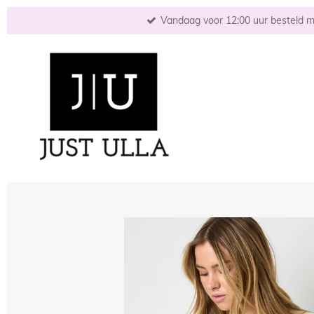
Ga
Vandaag voor 12:00 uur besteld mo
direct
naar
de
hoofdinhoud