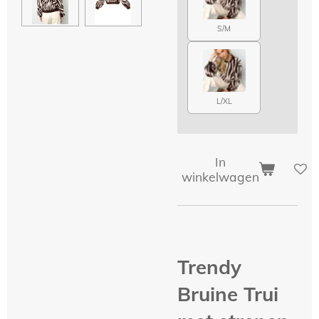
S/M
L/XL
In
winkelwagen
Trendy
Bruine Trui