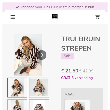
Ga
Vandaag voor 12:00 uur besteld morgen in huis.
direct
naar
de
hoofdinhoud
TRUI BRUIN
STREPEN
Sale!
€ 21,50
€ 42,99
GRATIS verzending
MAAT