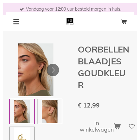
Ga
Vandaag voor 12:00 uur besteld morgen in huis.
direct
naar
de
hoofdinhoud
OORBELLEN
BLAADJES
GOUDKLEU
R
€ 12,99
In
winkelwagen