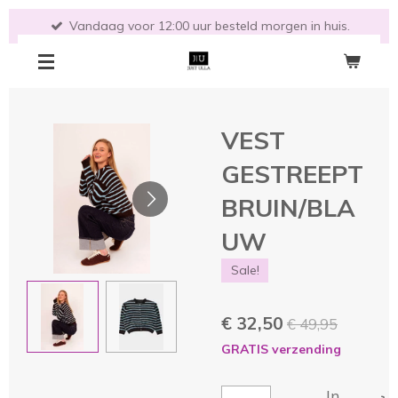
Ga
Vandaag voor 12:00 uur besteld morgen in huis.
direct
naar
de
hoofdinhoud
VEST
GESTREEPT
BRUIN/BLA
UW
Sale!
€ 32,50
€ 49,95
GRATIS verzending
In