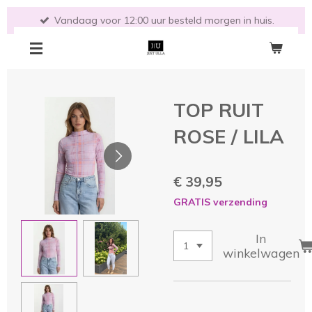
Ga
Vandaag voor 12:00 uur besteld morgen in huis.
direct
naar
de
hoofdinhoud
TOP RUIT
ROSE / LILA
€ 39,95
GRATIS verzending
In
winkelwagen