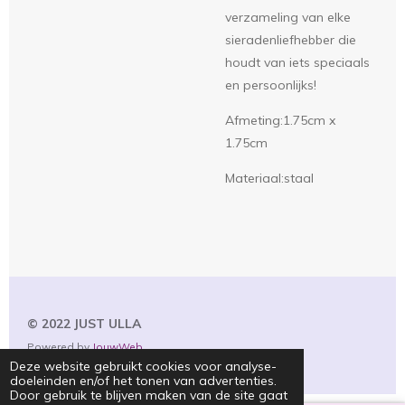
verzameling van elke
sieradenliefhebber die
houdt van iets speciaals
en persoonlijks!
Afmeting:1.75cm x
1.75cm
Materiaal:staal
© 2022 JUST
ULLA
Powered by
JouwWeb
Deze website gebruikt cookies voor analyse-
doeleinden en/of het tonen van advertenties.
Door gebruik te blijven maken van de site gaat