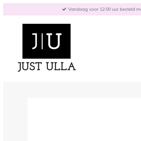
Ga
Vandaag voor 12:00 uur besteld mo
direct
naar
de
hoofdinhoud