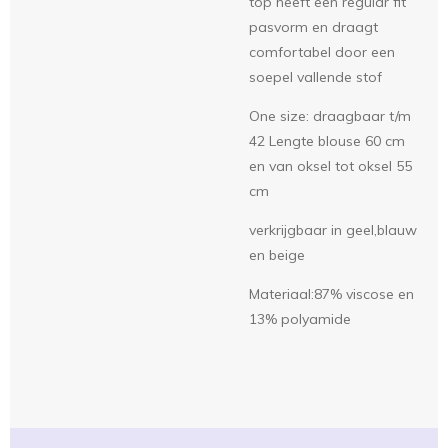
top heeft een regular fit
pasvorm en draagt
comfortabel door een
soepel vallende stof
One size: draagbaar t/m
42 Lengte blouse 60 cm
en van oksel tot oksel 55
cm
verkrijgbaar in geel,blauw
en beige
Materiaal:87% viscose en
13% polyamide