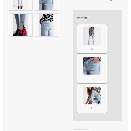
maat
s
m
L