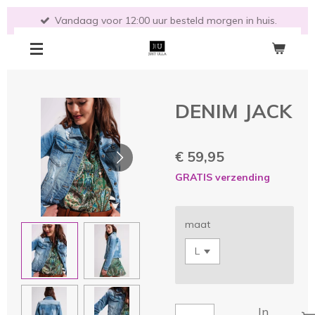
Ga
Vandaag voor 12:00 uur besteld morgen in huis.
direct
naar
de
hoofdinhoud
DENIM JACK
€ 59,95
GRATIS verzending
maat
In