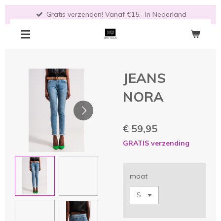
Ga
Gratis verzenden! Vanaf €15,- In Nederland
direct
naar
de
hoofdinhoud
JEANS
NORA
€ 59,95
GRATIS verzending
maat