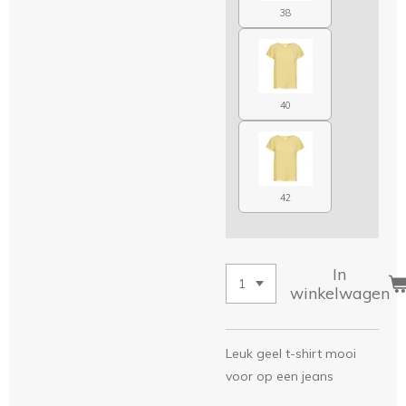
38
40
42
In
winkelwagen
Leuk geel t-shirt mooi
voor op een jeans