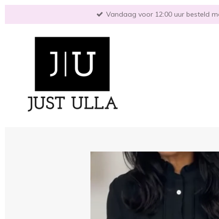
Ga
Vandaag voor 12:00 uur besteld mo
direct
naar
de
hoofdinhoud