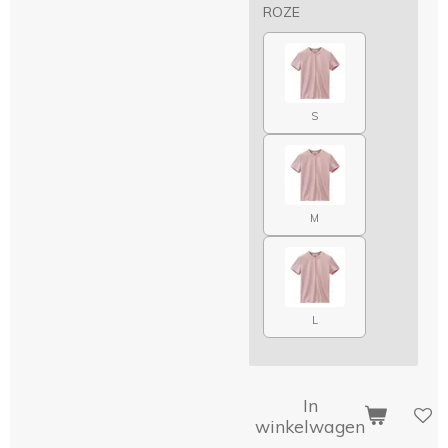
ROZE
S
M
L
In
winkelwagen