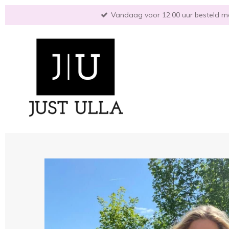
Ga
Vandaag voor 12:00 uur besteld mo
direct
naar
de
hoofdinhoud