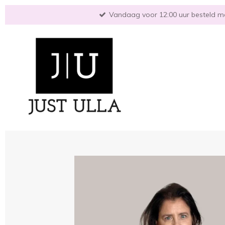
Ga
Vandaag voor 12:00 uur besteld mo
direct
naar
de
hoofdinhoud