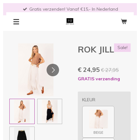
Ga
Gratis verzenden! Vanaf €15,- In Nederland
direct
naar
de
hoofdinhoud
ROK JILL
Sale!
€ 24,95
€ 27,95
GRATIS verzending
KLEUR
BEIGE