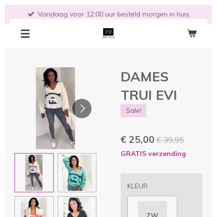
Ga
Vandaag voor 12:00 uur besteld morgen in huis.
direct
naar
de
hoofdinhoud
DAMES
TRUI EVI
Sale!
€ 25,00
€ 39,95
GRATIS verzending
KLEUR
ZW