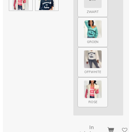
ZWART
GROEN
OFFWHITE
ROSE
In