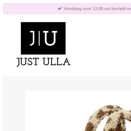
Ga
Vandaag voor 12:00 uur besteld mo
direct
naar
de
hoofdinhoud