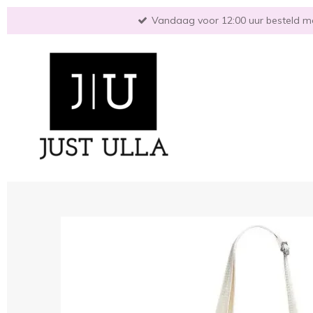
Ga
Vandaag voor 12:00 uur besteld mo
direct
naar
de
hoofdinhoud