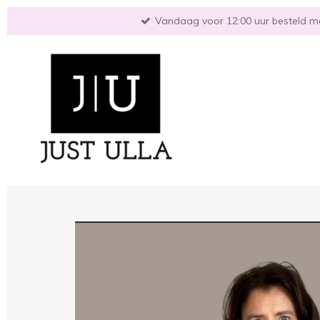
Ga
Vandaag voor 12:00 uur besteld mo
direct
naar
de
hoofdinhoud