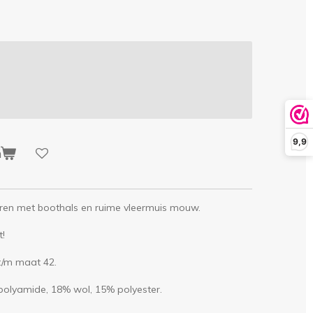
9,9
n
leuren met boothals en ruime vleermuis mouw.
t!
 t/m maat 42.
polyamide, 18% wol, 15% polyester.