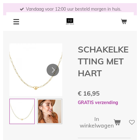
Ga
Vandaag voor 12:00 uur besteld morgen in huis.
direct
naar
de
hoofdinhoud
SCHAKELKE
TTING MET
HART
€ 16,95
GRATIS verzending
In
winkelwagen